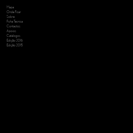
Mapa
Onde Ficar
Sobre
Ficha Tecnica
Contactos
Apoios
Catálogos
Edição 2016
Edição 2015