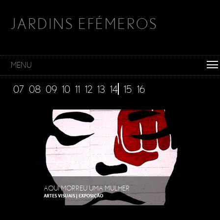
JARDINS EFÉMEROS
MENU
07
08
09
10
11
12
13
14
15
16
AQUI MORREU UMA MULHER
ARTES VISUAIS | EXPOSIÇÃO