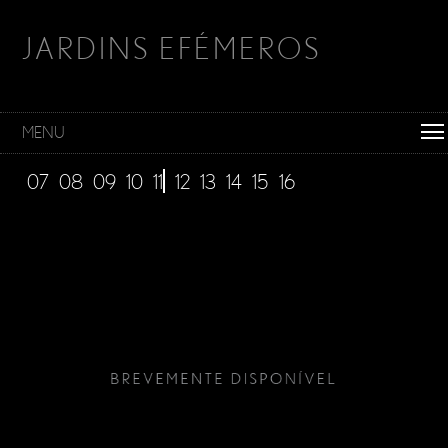
JARDINS EFÉMEROS
MENU
07
08
09
10
11
12
13
14
15
16