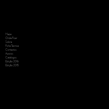
Mapa
Onde Ficar
Sobre
Ficha Tecnica
Contactos
Apoios
Catálogos
Edição 2016
Edição 2015