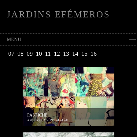
JARDINS EFÉMEROS
MENU
07
08
09
10
11
12
13
14
15
16
PASTICHE
ARTES VISUAIS | INSTALAÇÃO