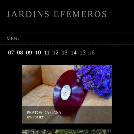
JARDINS EFÉMEROS
MENU
07
08
09
10
11
12
13
14
15
16
PRATOS DA CASA
SOM / DJ SET