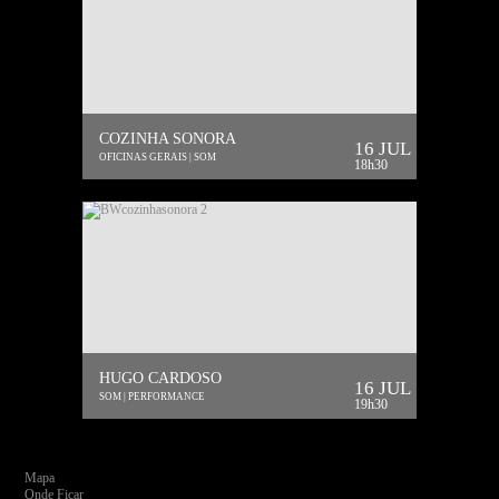
COZINHA SONORA
16 JUL
OFICINAS GERAIS | SOM
18h30
HUGO CARDOSO
16 JUL
SOM | PERFORMANCE
19h30
Mapa
Onde Ficar