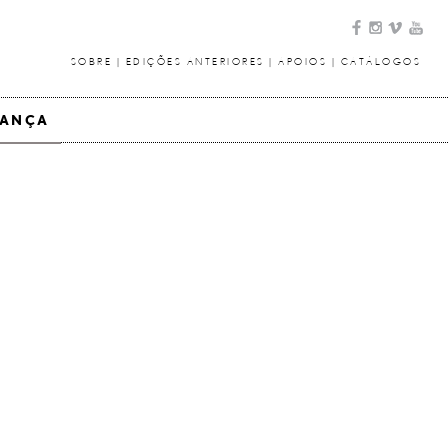
SOBRE
|
EDIÇÕES ANTERIORES
|
APOIOS
|
CATÁLOGOS
DANÇA