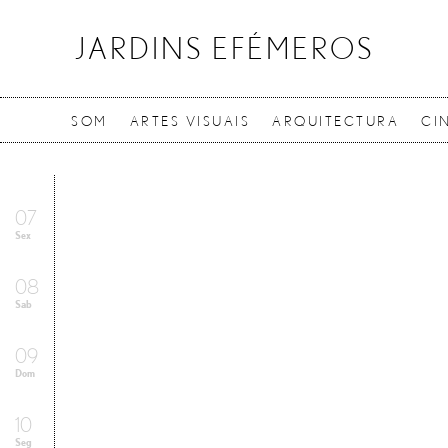
JARDINS EFÉMEROS
SOM
ARTES VISUAIS
ARQUITECTURA
CI
07
Sex
08
Sab
09
Dom
10
Seg