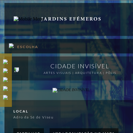
PT
EN
SOBRE
ESCOLHA
PROGRAMA
APOIOS
CIDADE INVISÍVEL
ARTES VISUAIS | ARQUITETURA | PÓLIS
VISITAR
PUBLICAÇÕES
MAPA
LOCAL
MERCH
Adro da Sé de Viseu