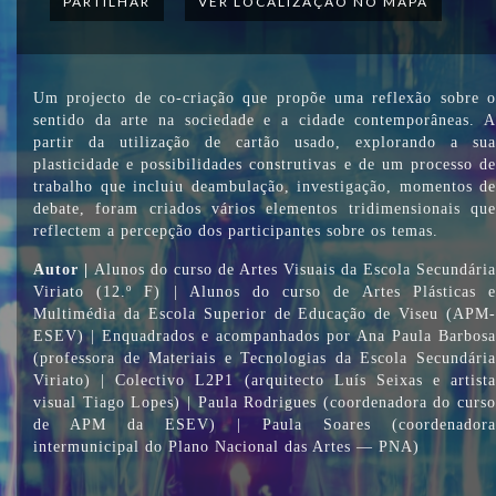
PARTILHAR
VER LOCALIZAÇÃO NO MAPA
Um projecto de co-criação que propõe uma reflexão sobre o
sentido da arte na sociedade e a cidade contemporâneas. A
partir da utilização de cartão usado, explorando a sua
plasticidade e possibilidades construtivas e de um processo de
trabalho que incluiu deambulação, investigação, momentos de
debate, foram criados vários elementos tridimensionais que
reflectem a percepção dos participantes sobre os temas.
Autor |
Alunos do curso de Artes Visuais da Escola Secundária
Viriato (12.º F) | Alunos do curso de Artes Plásticas e
Multimédia da Escola Superior de Educação de Viseu (APM-
ESEV) | Enquadrados e acompanhados por Ana Paula Barbosa
(professora de Materiais e Tecnologias da Escola Secundária
Viriato) | Colectivo L2P1 (arquitecto Luís Seixas e artista
visual Tiago Lopes) | Paula Rodrigues (coordenadora do curso
de APM da ESEV) | Paula Soares (coordenadora
intermunicipal do Plano Nacional das Artes — PNA)