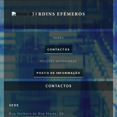
PT
EN
SOBRE
SOBRE
PROGRAMA
CONTACTOS
APOIOS
EDIÇÕES ANTERIORES
VISITAR
POSTO DE INFORMAÇÃO
PUBLICAÇÕES
CONTACTOS
MAPA
MERCH
SEDE
Rua Senhora da Boa Morte, 18