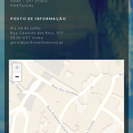
3500 – 197 VISEU
PORTUGAL
POSTO DE INFORMAÇÃO
8 a 16 de julho
Rua Cândido dos Reis, 5/7
3510-057 Viseu
geral@jardinsefemeros.pt
+
−