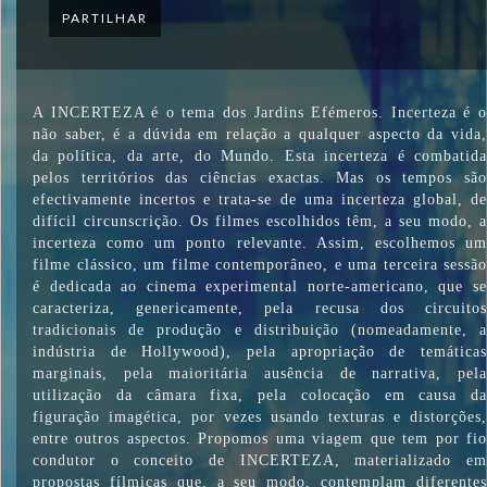
PARTILHAR
A INCERTEZA é o tema dos Jardins Efémeros. Incerteza é o
não saber, é a dúvida em relação a qualquer aspecto da vida,
da política, da arte, do Mundo. Esta incerteza é combatida
pelos territórios das ciências exactas. Mas os tempos são
efectivamente incertos e trata-se de uma incerteza global, de
difícil circunscrição. Os filmes escolhidos têm, a seu modo, a
incerteza como um ponto relevante. Assim, escolhemos um
filme clássico, um filme contemporâneo, e uma terceira sessão
é dedicada ao cinema experimental norte-americano, que se
caracteriza, genericamente, pela recusa dos circuitos
tradicionais de produção e distribuição (nomeadamente, a
indústria de Hollywood), pela apropriação de temáticas
marginais, pela maioritária ausência de narrativa, pela
utilização da câmara fixa, pela colocação em causa da
figuração imagética, por vezes usando texturas e distorções,
entre outros aspectos. Propomos uma viagem que tem por fio
condutor o conceito de INCERTEZA, materializado em
propostas fílmicas que, a seu modo, contemplam diferentes