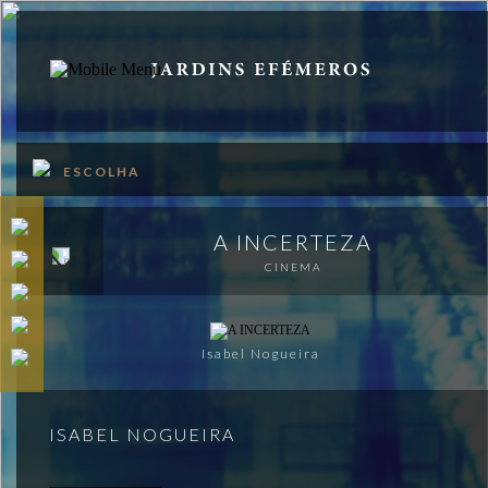
PT
EN
SOBRE
ESCOLHA
PROGRAMA
APOIOS
A INCERTEZA
CINEMA
VISITAR
PUBLICAÇÕES
Isabel Nogueira
MAPA
MERCH
ISABEL NOGUEIRA