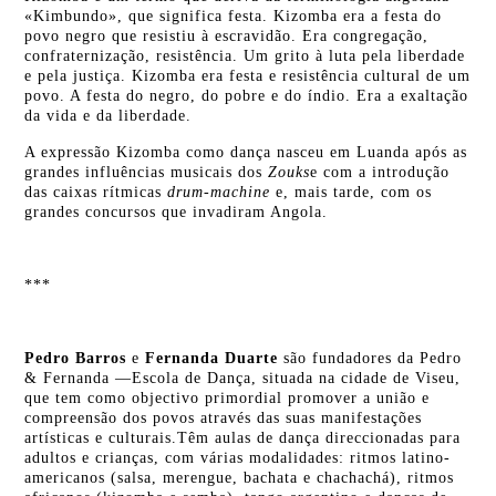
«Kimbundo», que significa festa. Kizomba era a festa do
povo negro que resistiu à escravidão. Era congregação,
confraternização, resistência. Um grito à luta pela liberdade
e pela justiça. Kizomba era festa e resistência cultural de um
povo. A festa do negro, do pobre e do índio. Era a exaltação
da vida e da liberdade.
A expressão Kizomba como dança nasceu em Luanda após as
grandes influências musicais dos
Zouks
e com a introdução
das caixas rítmicas
drum-machine
e, mais tarde, com os
grandes concursos que invadiram Angola.
***
Pedro Barros
e
Fernanda Duarte
são fundadores da Pedro
& Fernanda —Escola de Dança, situada na cidade de Viseu,
que tem como objectivo primordial promover a união e
compreensão dos povos através das suas manifestações
artísticas e culturais.Têm aulas de dança direccionadas para
adultos e crianças, com várias modalidades: ritmos latino-
americanos (salsa, merengue, bachata e chachachá), ritmos