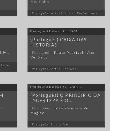
Moutinho
(Português) Artes Visuais | Performance
(Português) Estação #5 | CASA ...
(Português) CAIXA DAS
HISTÓRIAS
Sílvia
(Português)
Pausa Possível | Ana
Verónica
ria de
(Português) Artes Plásticas
(Português) Estação #3 | CASA ...
EM
(Português) O PRINCÍPIO DA
INCERTEZA É O...
ra
(Português)
José Pereira – Zé
Mágico
(Português) Ilusionismo