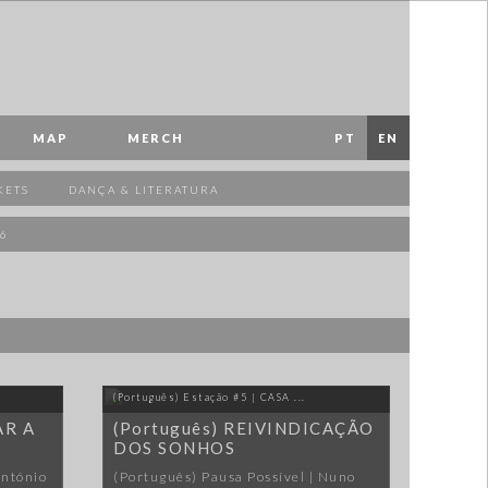
MAP
MERCH
PT
EN
KETS
DANÇA & LITERATURA
6
(Português) Estação #5 | CASA ...
AR A
(Português) REIVINDICAÇÃO
DOS SONHOS
António
(Português) Pausa Possível | Nuno