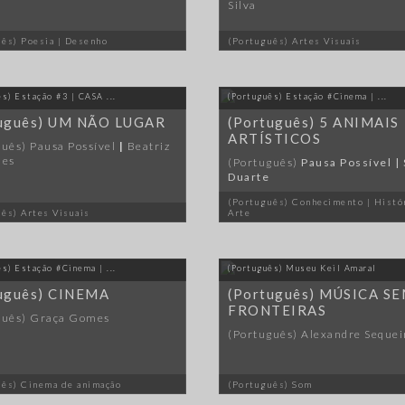
Silva
ês) Poesia | Desenho
(Português) Artes Visuais
ês) Estação #3 | CASA ...
(Português) Estação #Cinema | ...
tuguês) UM NÃO LUGAR
(Português) 5 ANIMAIS
ARTÍSTICOS
uês) Pausa Possível
|
Beatriz
ues
(Português)
Pausa Possível | 
Duarte
(Português) Conhecimento | Histó
ês) Artes Visuais
Arte
ês) Estação #Cinema | ...
(Português) Museu Keil Amaral
uguês) CINEMA
(Português) MÚSICA S
FRONTEIRAS
guês) Graça Gomes
(Português) Alexandre Sequei
uês) Cinema de animação
(Português) Som