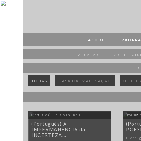
PT
EN
ABOUT
ABOUT
PROGR
PROGRAMME
VISUAL ARTS
ARCHITECTU
SPONSORS
0
VISIT
TODAS
CASA DA IMAGINAÇÃO
OFICIN
PUBLICAÇÕES
MAP
MERCH
(Português) Rua Direita, n.º 1...
(Portuguê
(Português) A
(Port
IMPERMANÊNCIA da
POES
INCERTEZA...
(Portug