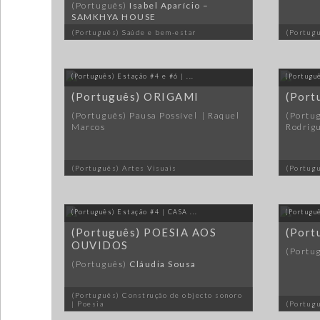
(Português)
Isabel Aparício –
SAMKHYA HOUSE
(Português) Saúde e bem-estar
(Portugu
(Português) Estação #4 e #6 | ...
(Portugu
(Português) ORIGAMI
(Por
(Português) Pausa Possível | Raquel
(Portug
Marcos
Rodrig
(Português) Artes Visuais
(Portugu
(Português) Estação #4 | CASA ...
(Portugu
(Português) POESIA AOS
(Port
OUVIDOS
(Portu
(Português)
Cláudia Sousa
(Português) Construção de objecto sonoro
| Poesia
(Portug