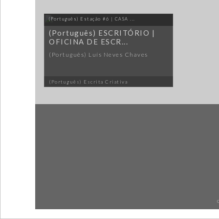
(Português) Estação #6 | CASA ...
(Português) ESCRITÓRIO |
OFICINA DE ESCR...
(Português) Luís Neves Chaves
(Português) Escrita Criativa