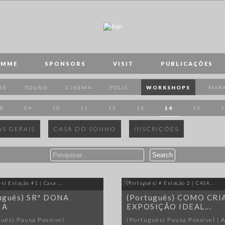
AMME
SPONSORS
VISIT
PUBLICAÇÕES
RE
SOUND
CINEMA
POLIS
WORKSHOPS
MAR
8
09
10
11
12
13
14
15
1
AS GERAIS
CASA DO SONHO
INSCRIÇÕES
s) Estação #1 | Casa ...
(Português) # Estação 2 | CASA...
uguês) SRª DONA
(Português) COMO CRI
IA
EXPOSIÇÃO IDEAL...
uês) Pausa Possível
(Português) Pausa Possível | 