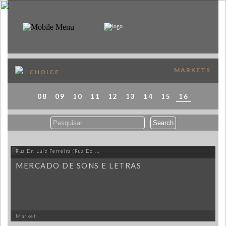
PT
EN
ABOUT
MARKETS
PROGRAMME
CHOICE
SPONSORS
08
09
10
11
12
13
14
15
16
VISIT
PUBLICAÇÕES
Rua Dr. Luíz Ferreira (Rua Do ...
MAP
MERCADO DE SONS E LETRAS
MERCH
Market