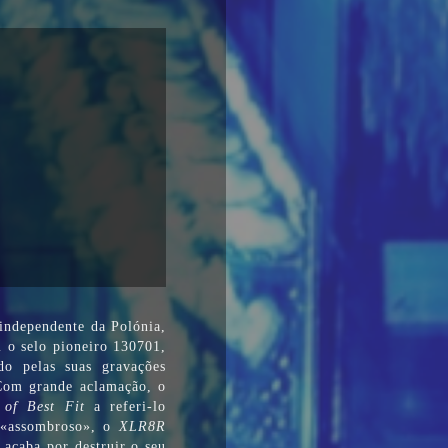
 independente da Polónia,
m o selo pioneiro 130701,
o pelas suas gravações
Com grande aclamação, o
 of Best Fit
a referi-lo
«assombroso», o
XLR8R
caba por destruir o seu