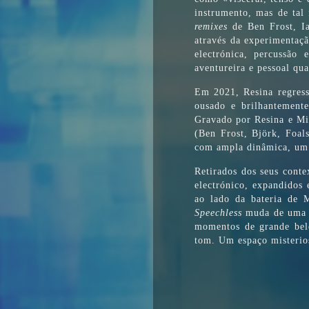
instrumento, mas de tal
remixes
de Ben Frost, I
através da experimentaçã
electrónica, percussão
aventureira e pessoal qu
Em 2021, Resina regres
ousado e brilhantemente
Gravado por Resina e Mi
(Ben Frost, Björk, Foal
com ampla dinâmica, um
Retirados dos seus conte
electrónico, expandidos
ao lado da bateria de
Speechless
muda de uma b
momentos de grande bele
tom. Um espaço misterios