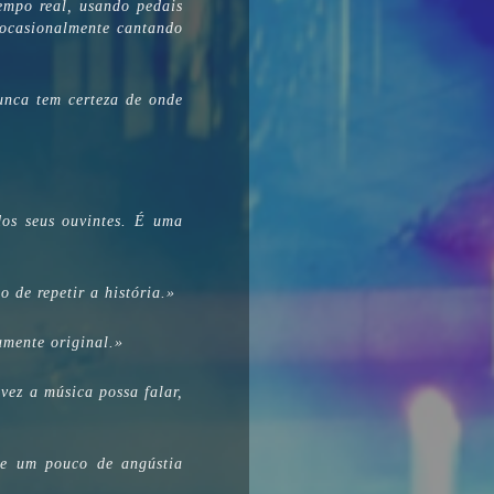
empo real, usando pedais
 ocasionalmente cantando
unca tem certeza de onde
os seus ouvintes. É uma
 de repetir a história.»
amente original.»
vez a música possa falar,
 e um pouco de angústia