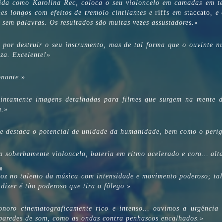
ida como Karolina Rec, coloca o seu violoncelo em camadas em t
es longos com efeitos de tremolo cintilantes e
riffs
em
staccato
, e
sem palavras. Os resultados são muitas vezes assustadores.
»
or destruir o seu instrumento, mas de tal forma que o ouvinte n
eza. Excelente!»
onante
.»
cintamente imagens detalhadas para filmes que surgem na mente d
ia.»
 destaca o potencial de unidade da humanidade, bem como o perigo
 soberbamente violoncelo, bateria em ritmo acelerado e coro… alt
10
oz no talento da música com intensidade e movimento poderoso; tal
 dizer é tão poderoso que tira o fôlego.»
onoro cinematograficamente rico e intenso… ouvimos a urgência
 paredes de som, como as ondas contra penhascos encalhados.»