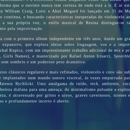
 forma que o ouvinte nunca tem certeza de onde está a ir. E aí e
an William Craig, Lotic e Abul Mogard foi lançado em 31 de M
o contínua, e buscando características inesperadas do violoncelo 
 e a sua própria voz, o estilo musical de Resina distingue-se t
anto pela improvisação.
sa com o primeiro álbum independente em três anos, dando um gr
 expansivo, que explora ideias sobre linguagem, voz e a imprev
chał Kupicz, com um impressionante trabalho adicional de
mix
e pr
s, Girls Names), e masterizado por Rafael Anton Irisarri,
Speechle
 som sombrio e um poderoso peso dramático.
xtos clássicos regulares e mais refinados, violoncelo e coro são s
 e implantados num mundo sonoro visceral, às vezes empurrado par
 Mateusz Rychlicki. Uma amálgama de ruído,
rock
, ambiente, cor
eleza diáfana para uma ameaça; do minimalismo pulsante a explos
za, é atravessado por gritos e uivos, graves cavernosos, sirenes 
o e profundamente incerto é aberto.