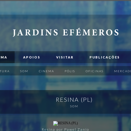
AMA
APOIOS
VISITAR
PUBLICAÇÕES
TURA
SOM
CINEMA
PÓLIS
OFICINAS
MERCAD
RESINA (PL)
SOM
Resina por Pawel Zanio