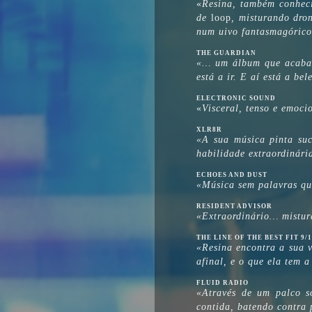
«
Resina, também conhec
de
loop
, misturando dron
num uivo fantasmagórico 
THE GUARDIAN
«… um álbum que acaba p
está a ir. E aí está a bel
ELECTRONIC SOUND
«
Visceral, tenso e emoci
XLR8R
«A sua música pinta su
habilidade extraordinár
ECHOES AND DUST
«Música sem palavras que
RESIDENT ADVISOR
«Extraordinário… mistura
THE LINE OF THE BEST FIT 9/
«Resina encontra a sua v
afinal, e o que ela tem a
FLUID RADIO
«Através de um palco s
contida, batendo contra