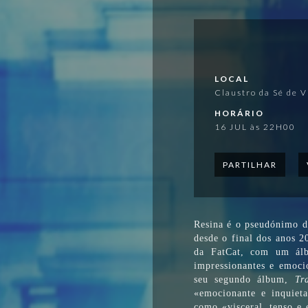
LOCAL
Claustro da Sé de V
HORÁRIO
16 JUL às 22H00
PARTILHAR
Resina é o pseudónimo da
desde o final dos anos 2
da FatCat, com um álb
impressionantes e emoci
seu segundo álbum,
Tr
«emocionante e inquiet
como «visceral, tenso e