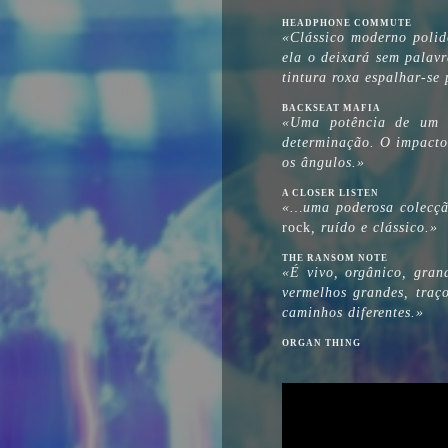
HEADPHONE COMMUTE
«Clássico moderno polid
ela o deixará sem palav
tintura roxa espalhar-se 
BACKSEAT MAFIA
«Uma potência de um
determinação. O impacto 
os ângulos.»
A CLOSER LISTEN
«…uma poderosa colecção
rock
, ruído e clássico.»
THE RANSOM NOTE
«É vivo, orgânico, gran
vermelhos grandes, traço
caminhos diferentes.»
ORGAN THING