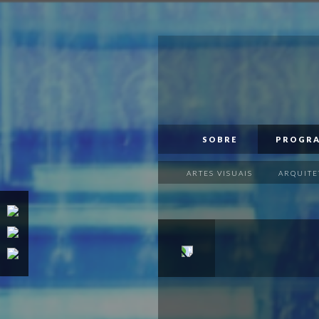
PT
EN
SOBRE
PROGRAMA
SOBRE
PROGR
APOIOS
ARTES VISUAIS
ARQUITE
VISITAR
PUBLICAÇÕES
MAPA
MERCH