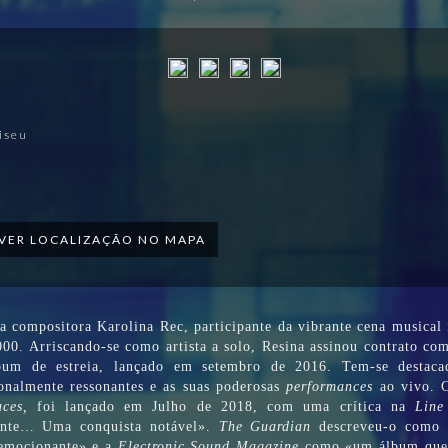
iseu
VER LOCALIZAÇÃO NO MAPA
 compositora Karolina Rec, participante da vibrante cena musical
000. Arriscando-se como artista a solo, Resina assinou contrato co
um de estreia, lançado em setembro de 2016. Tem-se destacad
onalmente ressonantes e as suas poderosas
performances
ao vivo. 
aces,
foi lançado em Julho de 2018, com uma crítica na
Line
ante… Uma conquista notável».
The Guardian
descreveu-o como 
 emocionante» e a
Electronic Sound Magazine
como «um álbum que a