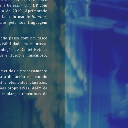
stá a beleza.» Um EP com
aio de 2019. Aprimorado
ao lado do uso de
looping
,
anto pela sua linguagem
ande passo com um disco
isibilidade da natureza.
odução de Daniel Rejmer
ss
é fluido e musculoso,
ubmetidos a processamento
a a distorção e ancorado
al e elementos clássicos,
ões propulsivas. Além de
e mudanças repentinas de