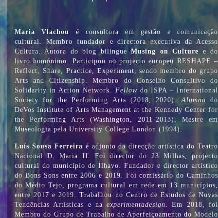
Maria Vlachou
é consultora em gestão e comunicaçã
cultural. Membro fundador e directora executiva da Acesso
Cultura. Autora do blog bilingue
Musing on Culture
e d
livro homónimo. Participou no projecto europeu RESHAPE –
Reflect, Share, Practice, Experiment, sendo membro do grupo
Arts and Citizenship. Membro do Conselho Consultivo do
Solidarity in Action Network.
Fellow
do ISPA – International
Society for the Performing Arts (2018, 2020).
Alumna
do
DeVos Institute of Arts Management at the Kennedy Center for
the Performing Arts (Washington, 2011-2013); Mestre em
Museologia pela University College London (1994).
Luís Sousa Ferreira
é adjunto da direcção artística do Teatr
Nacional D. Maria II. Foi director do 23 Milhas, projecto
cultural do município de Ílhavo. Fundador e director artístico
do Bons Sons entre 2006 e 2019. Foi comissário do Caminhos
do Médio Tejo, programa cultural em rede em 13 municípios,
entre 2017 e 2019. Trabalhou no Centro de Estudos de Novas
Tendências Artísticas e na
experimentadesign
. Em 2018, fo
Membro do Grupo de Trabalho de Aperfeiçoamento do Modelo