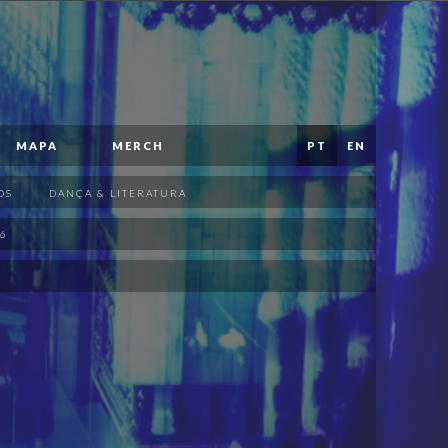
MAPA
MERCH
PT
EN
OS
DANÇA & LITERATURA
6