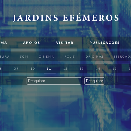
AMA
APOIOS
VISITAR
PUBLICAÇÕES
TURA
SOM
CINEMA
PÓLIS
OFICINAS
MERCAD
8
09
10
11
12
13
14
15
1