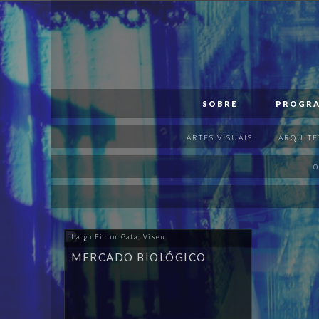
PT
EN
SOBRE
SOBRE
PROGR
PROGRAMA
ARTES VISUAIS
ARQUITE
APOIOS
0
VISITAR
PUBLICAÇÕES
Largo Pintor Gata, Viseu
MAPA
MERCADO BIOLÓGICO
MERCH