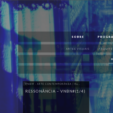
PT
EN
SOBRE
SOBRE
PROGR
PROGRAMA
ARTES VISUAIS
ARQUITE
APOIOS
0
VISITAR
PUBLICAÇÕES
VNBM - ARTE CONTEMPORÂNEA | Ru...
MAPA
RESSONÂNCIA – VNBN#(1/4)
MERCH