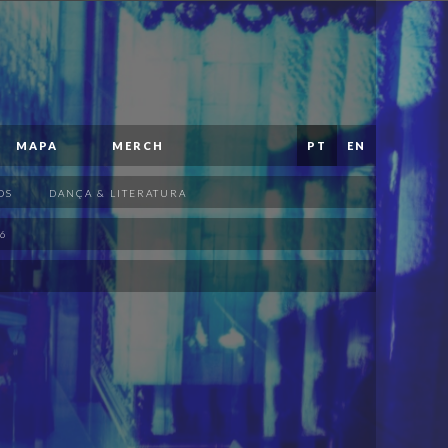
MAPA
MERCH
PT
EN
OS
DANÇA & LITERATURA
6