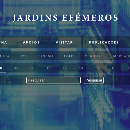
AMA
APOIOS
VISITAR
PUBLICAÇÕES
TURA
SOM
CINEMA
PÓLIS
OFICINAS
MERCAD
8
09
10
11
12
13
14
15
1