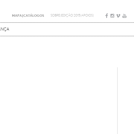
MAPA
|
CATÁLOGOS
SOBRE
|
EDIÇÃO 2015
|
APOIOS
|
DANÇA