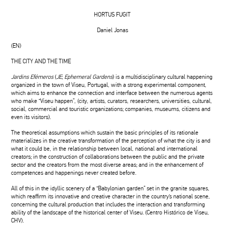
HORTUS FUGIT
Daniel Jonas
(EN)
THE CITY AND THE TIME
Jardins Efémeros
(
JE
;
Ephemeral Gardens
) is a multidisciplinary cultural happening
organized in the town of Viseu, Portugal, with a strong experimental component,
which aims to enhance the connection and interface between the numerous agents
who make “Viseu happen”, (city, artists, curators, researchers, universities, cultural,
social, commercial and touristic organizations; companies, museums, citizens and
even its visitors).
The theoretical assumptions which sustain the basic principles of its rationale
materializes in the creative transformation of the perception of what the city is and
what it could be, in the relationship between local, national and international
creators; in the construction of collaborations between the public and the private
sector and the creators from the most diverse areas; and in the enhancement of
competences and happenings never created before.
All of this in the idyllic scenery of a “Babylonian garden” set in the granite squares,
which reaffirm its innovative and creative character in the country’s national scene,
concerning the cultural production that includes the interaction and transforming
ability of the landscape of the historical center of Viseu. (Centro Histórico de Viseu,
CHV).