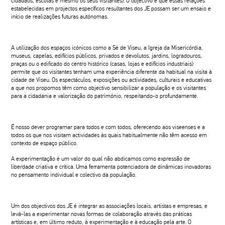
cidadãos, escolas e mesmo os seus visitantes). O objectivo é que essas relações
estabelecidas em projectos específicos resultantes dos JE possam ser um ensaio e
início de realizações futuras autónomas.
A utilização dos espaços icónicos como a Sé de Viseu, a Igreja da Misericórdia,
museus, capelas, edifícios públicos, privados e devolutos, jardins, logradouros,
praças ou o edificado do centro histórico (casas, lojas e edifícios industriais)
permite que os visitantes tenham uma experiência diferente da habitual na visita à
cidade de Viseu. Os espectáculos, exposições ou actividades, culturais e educativas
a que nos propomos têm como objectivo sensibilizar a população e os visitantes
para a cidadania e valorização do património, respeitando-o profundamente.
É nosso dever programar para todos e com todos, oferecendo aos viseenses e a
todos os que nos visitam actividades às quais habitualmente não têm acesso em
contexto de espaço público.
A experimentação é um valor do qual não abdicamos como expressão de
liberdade criativa e crítica. Uma ferramenta potenciadora de dinâmicas inovadoras
no pensamento individual e colectivo da população.
Um dos objectivos dos JE é integrar as associações locais, artistas e empresas, e
levá-las a experimentar novas formas de colaboração através das práticas
artísticas e, em último reduto, à experimentação e à educação pela arte. O