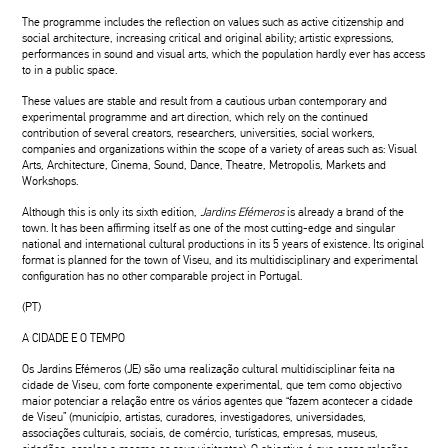
The programme includes the reflection on values such as active citizenship and
social architecture, increasing critical and original ability; artistic expressions,
performances in sound and visual arts, which the population hardly ever has access
to in a public space.
These values are stable and result from a cautious urban contemporary and
experimental programme and art direction, which rely on the continued
contribution of several creators, researchers, universities, social workers,
companies and organizations within the scope of a variety of areas such as: Visual
Arts, Architecture, Cinema, Sound, Dance, Theatre, Metropolis, Markets and
Workshops.
Although this is only its sixth edition,
Jardins Efémeros
is already a brand of the
town. It has been affirming itself as one of the most cutting-edge and singular
national and international cultural productions in its 5 years of existence. Its original
format is planned for the town of Viseu, and its multidisciplinary and experimental
configuration has no other comparable project in Portugal.
(PT)
A CIDADE E O TEMPO
Os Jardins Efémeros (JE) são uma realização cultural multidisciplinar feita na
cidade de Viseu, com forte componente experimental, que tem como objectivo
maior potenciar a relação entre os vários agentes que “fazem acontecer a cidade
de Viseu” (município, artistas, curadores, investigadores, universidades,
associações culturais, sociais, de comércio, turísticas, empresas, museus,