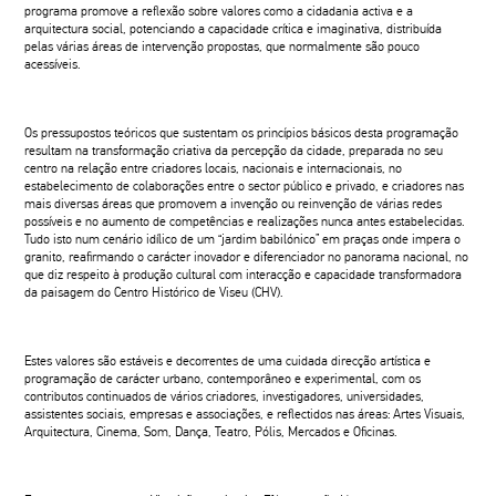
programa promove a reflexão sobre valores como a cidadania activa e a
arquitectura social, potenciando a capacidade crítica e imaginativa, distribuída
pelas várias áreas de intervenção propostas, que normalmente são pouco
acessíveis.
Os pressupostos teóricos que sustentam os princípios básicos desta programação
resultam na transformação criativa da percepção da cidade, preparada no seu
centro na relação entre criadores locais, nacionais e internacionais, no
estabelecimento de colaborações entre o sector público e privado, e criadores nas
mais diversas áreas que promovem a invenção ou reinvenção de várias redes
possíveis e no aumento de competências e realizações nunca antes estabelecidas.
Tudo isto num cenário idílico de um “jardim babilónico” em praças onde impera o
granito, reafirmando o carácter inovador e diferenciador no panorama nacional, no
que diz respeito à produção cultural com interacção e capacidade transformadora
da paisagem do Centro Histórico de Viseu (CHV).
Estes valores são estáveis e decorrentes de uma cuidada direcção artística e
programação de carácter urbano, contemporâneo e experimental, com os
contributos continuados de vários criadores, investigadores, universidades,
assistentes sociais, empresas e associações, e reflectidos nas áreas: Artes Visuais,
Arquitectura, Cinema, Som, Dança, Teatro, Pólis, Mercados e Oficinas.