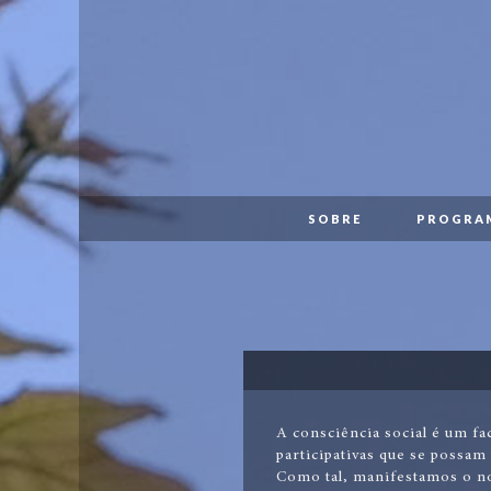
PT
EN
SOBRE
PROGRAMA
SOBRE
PROGRA
MAPA
PUBLICAÇÕES
IDENTIDADE
APOIOS
+
A consciência social é um fa
INFO
participativas que se possam
Como tal, manifestamos o no