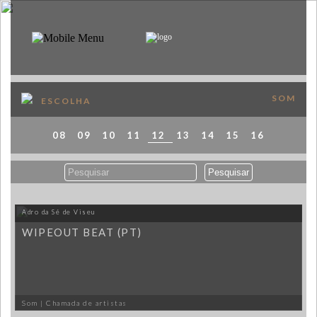
PT
EN
SOBRE
SOM
PROGRAMA
ESCOLHA
APOIOS
08
09
10
11
12
13
14
15
16
VISITAR
PUBLICAÇÕES
Adro da Sé de Viseu
MAPA
WIPEOUT BEAT (PT)
MERCH
Som | Chamada de artistas