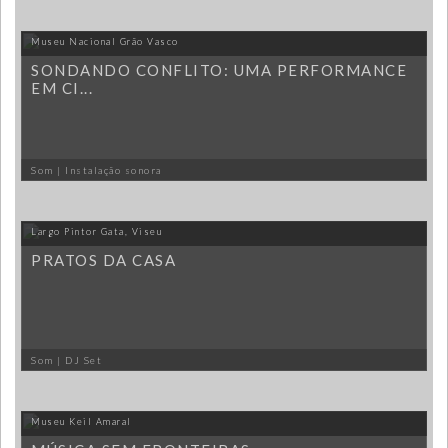
Museu Nacional Grão Vasco
SONDANDO CONFLITO: UMA PERFORMANCE
EM CI...
Som | Instalação sonora
Largo Pintor Gata, Viseu
PRATOS DA CASA
Som | DJ Set
Museu Keil Amaral