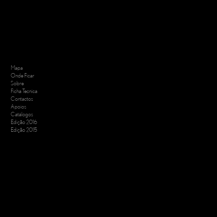
Mapa
Onde Ficar
Sobre
Ficha Tecnica
Contactos
Apoios
Catálogos
Edição 2016
Edição 2015