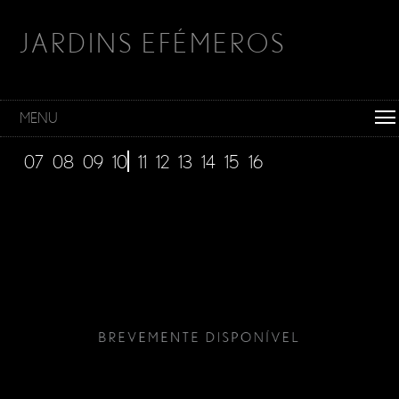
JARDINS EFÉMEROS
MENU
07
08
09
10
11
12
13
14
15
16