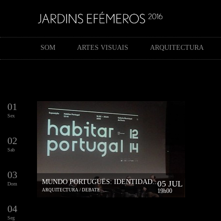
SOM
ARTES VISUAIS
ARQUITECTURA
01
Sex
02
Sab
03
MUNDO PORTUGUÊS: IDENTIDAD...
05 JUL
Dom
ARQUITECTURA / DEBATE
19h00
04
Seg