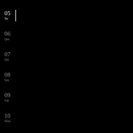
05
Ter
06
Qua
07
Qui
08
Sex
09
Sab
10
Dom