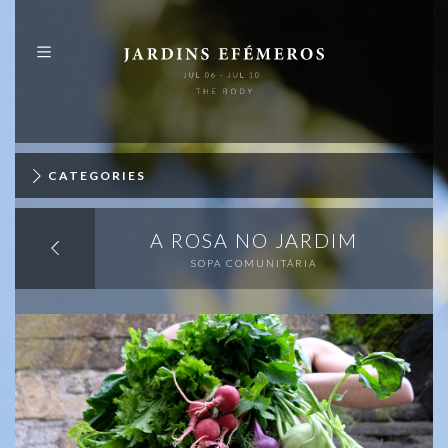
PT
EN
ABOUT
PROGRAMME
CATEGORIES
MAP
A ROSA NO JARDIM
PUBLICATIONS
SOPA COMUNITÁRIA
IDENTITY
SPONSORS
+
INFO