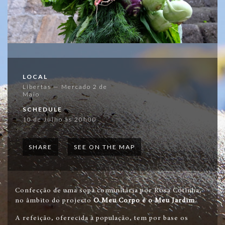
LOCAL
Libertas — Mercado 2 de
Maio
SCHEDULE
10 de Julho às 20h00
SHARE
SEE ON THE MAP
Confecção de uma sopa comunitária por Rosa Cotinha,
no âmbito do projecto
O Meu Corpo é o Meu Jardim
.
A refeição, oferecida à população, tem por base os