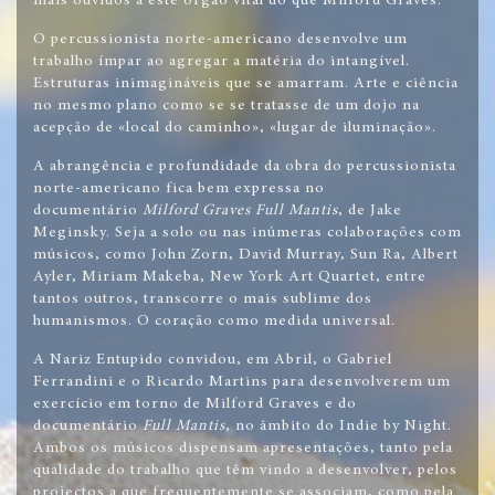
mais ouvidos a este órgão vital do que Milford Graves.
O percussionista norte-americano desenvolve um
trabalho ímpar ao agregar a matéria do intangível.
Estruturas inimagináveis que se amarram. Arte e ciência
no mesmo plano como se se tratasse de um dojo na
acepção de «local do caminho», «lugar de iluminação».
A abrangência e profundidade da obra do percussionista
norte-americano fica bem expressa no
documentário
Milford Graves Full Mantis
, de Jake
Meginsky. Seja a solo ou nas inúmeras colaborações com
músicos, como John Zorn, David Murray, Sun Ra, Albert
Ayler, Miriam Makeba, New York Art Quartet, entre
tantos outros, transcorre o mais sublime dos
humanismos. O coração como medida universal.
A Nariz Entupido convidou, em Abril, o Gabriel
Ferrandini e o Ricardo Martins para desenvolverem um
exercício em torno de Milford Graves e do
documentário
Full Mantis
, no âmbito do Indie by Night.
Ambos os músicos dispensam apresentações, tanto pela
qualidade do trabalho que têm vindo a desenvolver, pelos
projectos a que frequentemente se associam, como pela