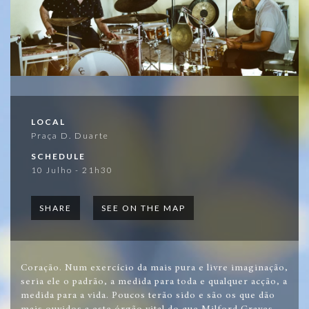
LOCAL
Praça D. Duarte
SCHEDULE
10 Julho - 21h30
SHARE
SEE ON THE MAP
Coração. Num exercício da mais pura e livre imaginação,
seria ele o padrão, a medida para toda e qualquer acção, a
medida para a vida. Poucos terão sido e são os que dão