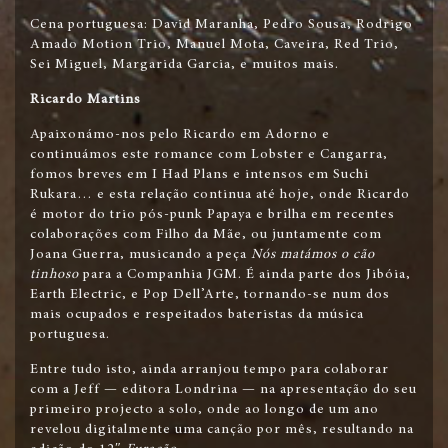
Cena portuguesa: David Maranha, Pedro Sousa, Rodrigo
Amado Motion Trio, Manuel Mota, Caveira, Red Trio,
Sei Miguel, Margarida Garcia, e muitos mais.
Ricardo Martins
Apaixonámo-nos pelo Ricardo em Adorno e
continuámos este romance com Lobster e Cangarra,
fomos breves em I Had Plans e intensos em Suchi
Rukara… e esta relação continua até hoje, onde Ricardo
é motor do trio pós-punk Papaya e brilha em recentes
colaborações com Filho da Mãe, ou juntamente com
Joana Guerra, musicando a peça
Nós matámos o cão
tinhoso
para a Companhia JGM. É ainda parte dos Jibóia,
Earth Electric, e Pop Dell’Arte, tornando-se num dos
mais ocupados e respeitados bateristas da música
portuguesa.
Entre tudo isto, ainda arranjou tempo para colaborar
com a Jeff — editora Londrina — na apresentação do seu
primeiro projecto a solo, onde ao longo de um ano
revelou digitalmente uma canção por mês, resultando na