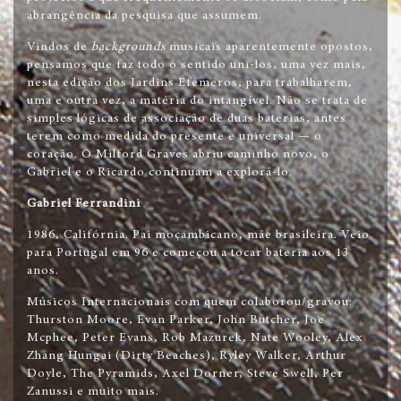
abrangência da pesquisa que assumem.
Vindos de
backgrounds
musicais aparentemente opostos,
pensamos que faz todo o sentido uni-los, uma vez mais,
nesta edição dos Jardins Efémeros, para trabalharem,
uma e outra vez, a matéria do intangível. Não se trata de
simples lógicas de associação de duas baterias, antes
terem como medida do presente e universal — o
coração. O Milford Graves abriu caminho novo, o
Gabriel e o Ricardo continuam a explorá-lo.
Gabriel
Ferrandini
1986, Califórnia. Pai moçambicano, mãe brasileira. Veio
para Portugal em 96 e começou a tocar bateria aos 13
anos.
Músicos Internacionais com quem colaborou/gravou:
Thurston Moore, Evan Parker, John Butcher, Joe
Mcphee, Peter Evans, Rob Mazurek, Nate Wooley, Alex
Zhang Hungai (Dirty Beaches), Ryley Walker, Arthur
Doyle, The Pyramids, Axel Dorner, Steve Swell, Per
Zanussi e muito mais.