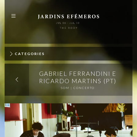
PT
EN
ABOUT
PROGRAMME
CATEGORIES
MAP
GABRIEL FERRANDINI E
PUBLICATIONS
RICARDO MARTINS (PT)
SOM | CONCERTO
IDENTITY
SPONSORS
+
INFO