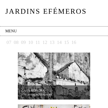
JARDINS EFÉMEROS
MENU
07
08
09
10
11
12
13
14
15
16
CASA SONORA
SOM | INSTALAÇÃO SONORA