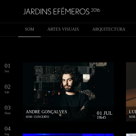
SOM
ARTES VISUAIS
ARQUITECTURA
01
Sex
02
Sab
03
ANDRÉ GONÇALVES
LU
01 JUL
Dom
SOM / CONCERTO
19h45
SOM 
04
Seg