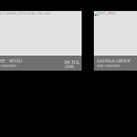
XE : AVIÃO
SAUDAÁ GROUP
09 JUL
/ CONCERTO
22h00
SOM / CONCERTO