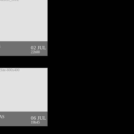
S
02 JUL
22h00
AS
06 JUL
19h45