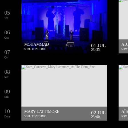
05
Ter
06
Qua
MOHAMMAD
A.J
01 JUL
SOM / CONCERTO
23h55
SOM 
07
Qui
08
Sex
09
Sab
10
MARY LATTIMORE
AÏ
02 JUL
Dom
SOM / CONCERTO
23h00
SOM 