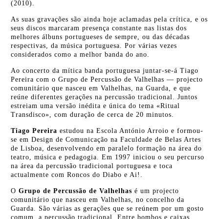
(2010).
As suas gravações são ainda hoje aclamadas pela crítica, e os
seus discos marcaram presença constante nas listas dos
melhores álbuns portugueses de sempre, ou das décadas
respectivas, da música portuguesa. Por várias vezes
considerados como a melhor banda do ano.
Ao concerto da mítica banda portuguesa juntar-se-á Tiago
Pereira com o Grupo de Percussão de Valhelhas — projecto
comunitário que nasceu em Valhelhas, na Guarda, e que
reúne diferentes gerações na percussão tradicional. Juntos
estreiam uma versão inédita e única do tema «Ritual
Transdisco», com duração de cerca de 20 minutos.
Tiago Pereira
estudou na Escola António Arroio e formou-
se em Design de Comunicação na Faculdade de Belas Artes
de Lisboa, desenvolvendo em paralelo formação na área do
teatro, música e pedagogia. Em 1997 iniciou o seu percurso
na área da percussão tradicional portuguesa e toca
actualmente com Roncos do Diabo e Ai!.
O
Grupo de Percussão de Valhelhas
é um projecto
comunitário que nasceu em Valhelhas, no concelho da
Guarda. São várias as gerações que se reúnem por um gosto
comum, a percussão tradicional. Entre bombos e caixas,