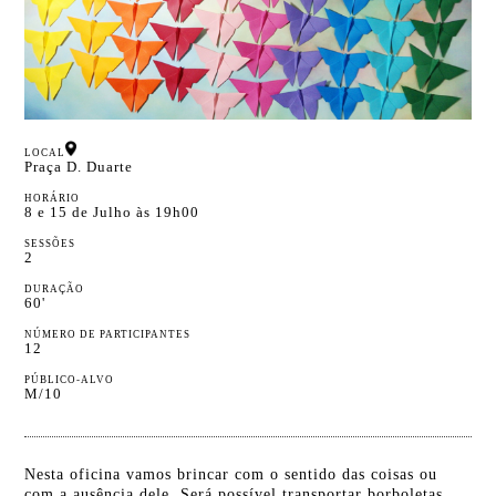
LOCAL
Praça D. Duarte
HORÁRIO
8 e 15 de Julho às 19h00
SESSÕES
2
DURAÇÃO
60'
NÚMERO DE PARTICIPANTES
12
PÚBLICO-ALVO
M/10
Nesta oficina vamos brincar com o sentido das coisas ou
com a ausência dele. Será possível transportar borboletas