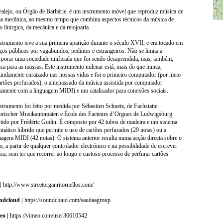
alejo, ou Órgão de Barbárie, é um instrumento móvel que reproduz música de
a mecânica, ao mesmo tempo que combina aspectos técnicos da música de
o litúrgica, da mecânica e da relojoaria.
strumento teve a sua primeira aparição durante o século XVII, e era tocado em
ços públicos por vagabundos, pedintes e estrangeiros. Não se limita a
rporar uma sociedade unificada que foi sendo desaprendida, mas, também,
ca para as massas. Este instrumento milenar está, mais do que nunca,
undamente enraizado nas nossas vidas e foi o primeiro computador (por meio
artões perfurados), o antepassado da música assistida por computador
tamente com a linguagem MIDI) e um catalisador para conexões sociais.
strumento foi feito por medida por Sébastien Schuetz, de Fachstatte
orischer Musikautomaten e École des Facteurs d’Orgues de Ludwigsburg
stido por Frédéric Godin. É composto por 42 tubos de madeira e um sistema
mático híbrido que permite o uso de cartões perfurados (29 notas) ou a
uagem MIDI (42 notas). O sistema anterior resulta numa acção directa sobre o
o, a partir de qualquer controlador electrónico e na possibilidade de escrever
ca, sem ter que recorrer ao longo e custoso processo de perfurar cartões.
|
http://www.streetorganritornellos.com/
ndcloud |
https://soundcloud.com/saudaagroup
o |
https://vimeo.com/user36610542