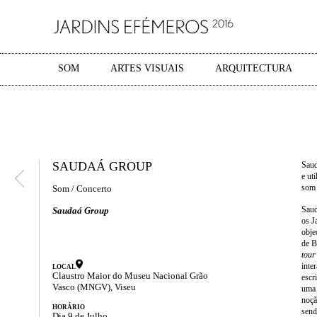
SOM
ARTES VISUAIS
ARQUITECTURA
SAUDAÁ GROUP
Saud
e ut
som 
Som / Concerto
Saud
Saudaá Group
os J
obje
de B
tour
inte
LOCAL
Claustro Maior do Museu Nacional Grão
escr
Vasco (MNGV), Viseu
uma 
noçã
HORÁRIO
send
Dia 9 de Julho