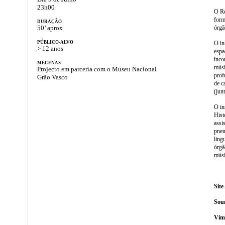
23h00
O Re
form
DURAÇÃO
órgã
50’ aprox
O in
PÚBLICO-ALVO
> 12 anos
espa
inco
MECENAS
músi
Projecto em parceria com o Museu Nacional
prof
Grão Vasco
de c
(jun
O in
Hist
assi
pneu
ling
órgã
músi
Site 
Sou
Vime