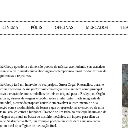
CINEMA
PÓLIS
OFICINAS
MERCADOS
TEA
aá Group questiona a dimensão poética da música, acomodando
sets
acústicos
ilizando o instrumento numa abordagem contemporânea, produzindo texturas de
poderosas e repetitivas.
aá Group fará um intervalo no seu projecto Street Organ Ritornellos, durante
ardins Efémeros. A sua
performance
na edição deste ano tem como principal
ctivo a criação de novos trabalhos de música original para o Realejo, ou Órgão
arbárie, através de viagens e colaborações ininterruptas. Parte integrante da
mundial, o cerne da proposta consiste em envolver o instrumento e a sua
racção com a modernidade, de forma a que o repertório vá ao encontro de uma
ita musical colectiva e hipnótica. Trata-se de um trabalho que espelha um ano de
viagem espiritual na busca do mistério mecânico, um ímpeto para além da
o de “instrumento Rei”, um exemplo poético que considera a música como
o um local de refúgio e de meditação final.