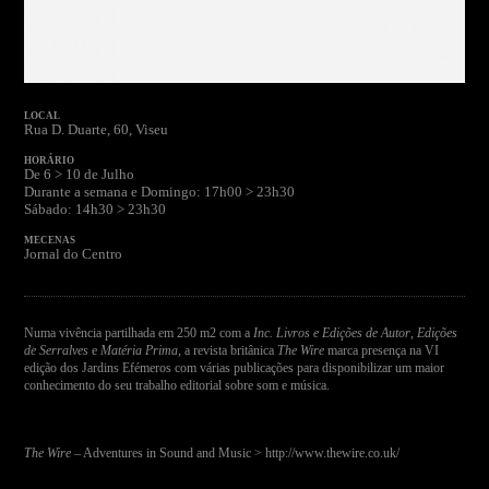
LOCAL
Rua D. Duarte, 60, Viseu
HORÁRIO
De 6 > 10 de Julho
Durante a semana e Domingo: 17h00 > 23h30
Sábado: 14h30 > 23h30
MECENAS
Jornal do Centro
Numa vivência partilhada em 250 m2 com a
Inc. Livros e Edições de Autor
,
Edições
de Serralves
e
Matéria Prima
, a revista britânica
The Wire
marca presença na VI
edição dos Jardins Efémeros com várias publicações para disponibilizar um maior
conhecimento do seu trabalho editorial sobre som e música.
The Wire
– Adventures in Sound and Music >
http://www.thewire.co.uk/