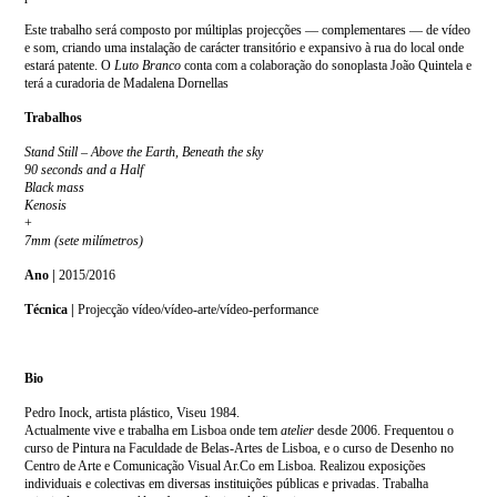
Este trabalho será composto por múltiplas projecções — complementares — de vídeo
e som, criando uma instalação de carácter transitório e expansivo à rua do local onde
estará patente. O
Luto Branco
conta com a colaboração do sonoplasta João Quintela e
terá a curadoria de Madalena Dornellas
Trabalhos
Stand Still – Above the Earth, Beneath the sky
90 seconds and a Half
Black mass
Kenosis
+
7mm (sete milímetros)
Ano |
2015/2016
Técnica |
Projecção vídeo/vídeo-arte/vídeo-performance
Bio
Pedro Inock, artista plástico, Viseu 1984.
Actualmente vive e trabalha em Lisboa onde tem
atelier
desde 2006. Frequentou o
curso de Pintura na Faculdade de Belas-Artes de Lisboa, e o curso de Desenho no
Centro de Arte e Comunicação Visual Ar.Co em Lisboa. Realizou exposições
individuais e colectivas em diversas instituições públicas e privadas. Trabalha