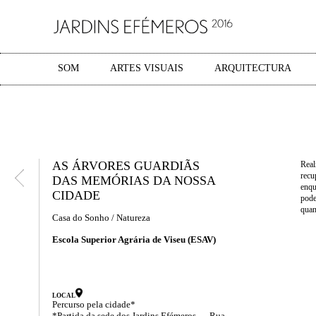
SOM
ARTES VISUAIS
ARQUITECTURA
AS ÁRVORES GUARDIÃS
Real
recu
DAS MEMÓRIAS DA NOSSA
enqu
CIDADE
pode
quan
Casa do Sonho / Natureza
Escola Superior Agrária de Viseu (ESAV)
LOCAL
Percurso pela cidade*
*Partida da sede dos Jardins Efémeros — Rua