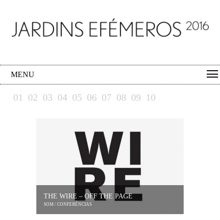
MENU
01
02
03
04
05
06
07
08
09
10
THE WIRE – OFF THE PAGE
SOM / CONFERÊNCIAS