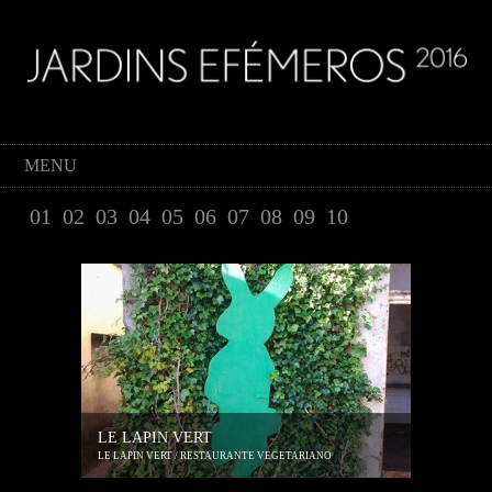
MENU
01
02
03
04
05
06
07
08
09
10
LE LAPIN VERT
LE LAPIN VERT / RESTAURANTE VEGETARIANO