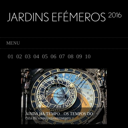
MENU
01
02
03
04
05
06
07
08
09
10
AINDA HÁ TEMPO…OS TEMPOS DO
TEMPO
CASA DO SONHO / CONHECIMENTO