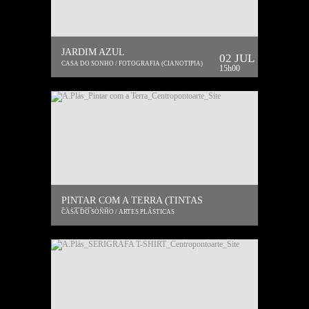
JARDIM AZUL
02 JUL
CASA DO SONHO / FOTOGRAFIA (CIANOTIPIA)
15h00
PINTAR COM A TERRA (TINTAS
NATURAIS)
CASA DO SONHO / ARTES PLÁSTICAS