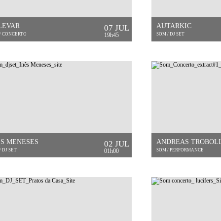
LEVAR
AUTARKIC
07 JUL
/ CONCERTO
19h45
SOM / DJ SET
ÊS MENESES
ANDREAS TROBOL
02 JUL
/ DJ SET
01h00
SOM / PERFORMANCE