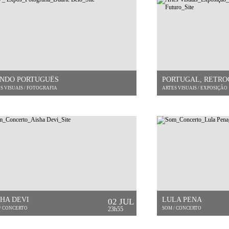
NDO PORTUGUÊS
PORTUGAL, RETRO
S VISUAIS / FOTOGRAFIA
ARTES VISUAIS / EXPOSIÇÃO
SHA DEVI
LULA PENA
02 JUL
/ CONCERTO
23h55
SOM / CONCERTO