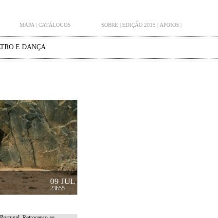
MAPA
|
CATÁLOGOS
SOBRE
|
EDIÇÃO 2015
|
APOIOS
|
TRO E DANÇA
09 JUL
23h55