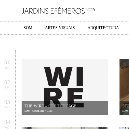
SOM
ARTES VISUAIS
ARQUITECTURA
01
Sex
02
Sab
03
THE WIRE – OFF THE PAGE
STE
Dom
SOM / CONFERÊNCIAS
SOM 
04
Seg