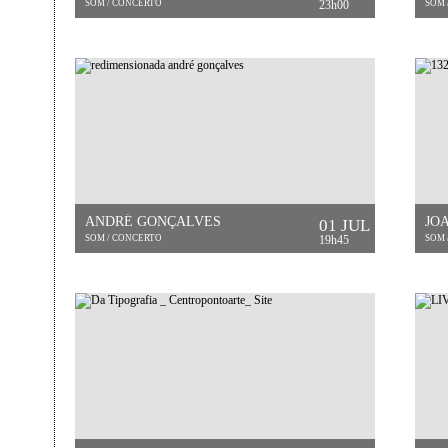
SOM / CONCERTO
23h00
SOM 
ANDRÉ GONÇALVES
JO
01 JUL
SOM / CONCERTO
19h45
SOM 