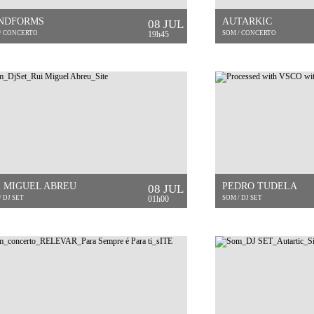
NDFORMS
AUTARKIC
08 JUL
/ CONCERTO
19h45
SOM / CONCERTO
I MIGUEL ABREU
PEDRO TUDELA
08 JUL
/ DJ SET
01h00
SOM / DJ SET