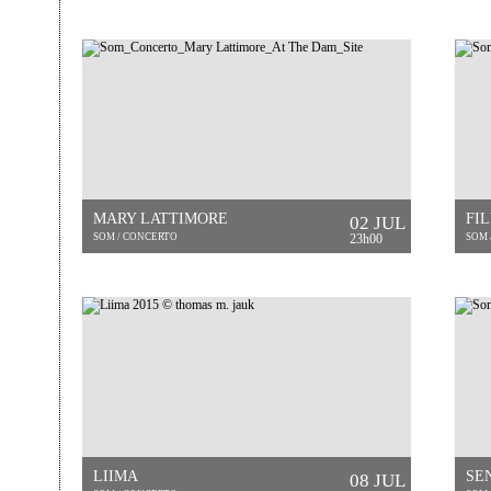
MARY LATTIMORE
FI
02 JUL
SOM / CONCERTO
23h00
SOM 
LIIMA
SE
08 JUL