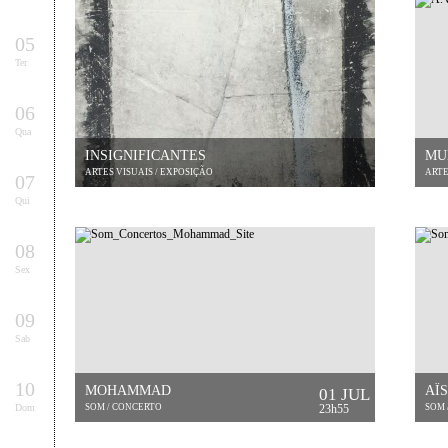
05
Ter
06
Qua
INSIGNIFICANTES
MU
ARTES VISUAIS / EXPOSIÇÃO
ARTE
07
Qui
08
Sex
09
Sab
10
MOHAMMAD
AÏ
01 JUL
Dom
SOM / CONCERTO
23h55
SOM 