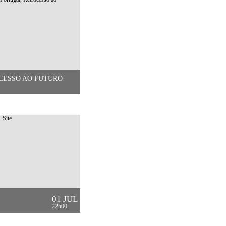
CESSO AO FUTURO
01 JUL
22h00