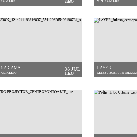
/ CONCERTO
22h00
SOM / CONCERTO
ANA GAMA
LAYER
08 JUL
/ CONCERTO
13h30
ARTES VISUAIS / INSTALAÇÃ