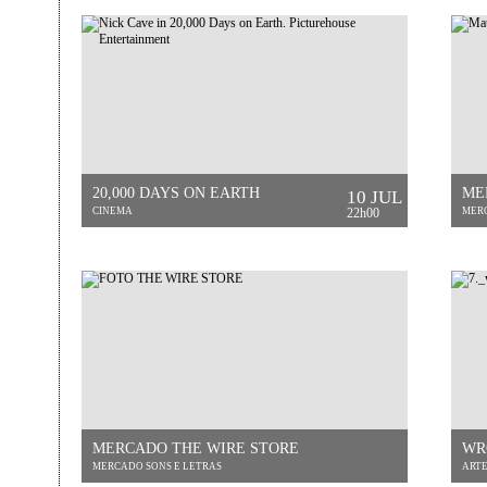
20,000 DAYS ON EARTH
ME
10 JUL
CINEMA
22h00
MERC
MERCADO THE WIRE STORE
WR
MERCADO SONS E LETRAS
ARTE